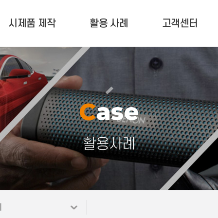
시제품 제작
활용 사례
고객센터
서비스 안내
활용 사례
고객 문의
제작문의 현황
업계 소식
유지 보수(A/S)
포트폴리오
공지사항
Case
자료실
활용사례
례