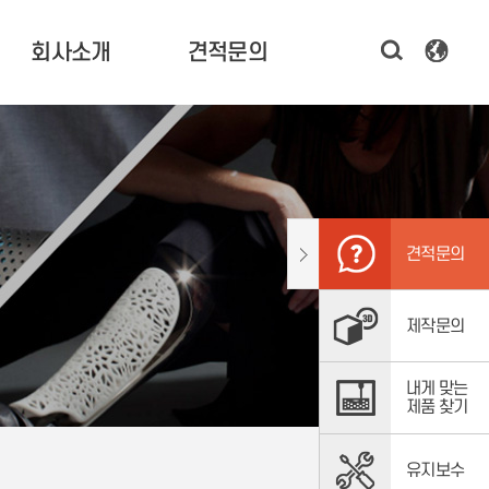
회사소개
견적문의
한국기술 소개
3D 프린터 견적 문의
CEO 인사말
시제품 제작 문의
연혁 및 비전
소프트웨어,
스캐너 문의
조직도
견적문의
주요고객
오시는 길
제작문의
내게 맞는
제품 찾기
유지보수