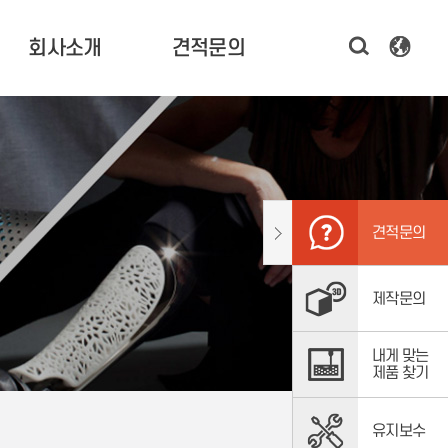
회사소개
견적문의
한국기술 소개
3D 프린터 견적 문의
CEO 인사말
시제품 제작 문의
연혁 및 비전
소프트웨어,
스캐너 문의
조직도
견적문의
주요고객
오시는 길
제작문의
내게 맞는
제품 찾기
유지보수