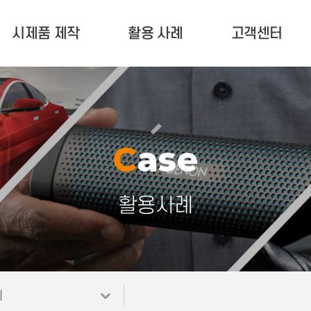
시제품 제작
활용 사례
고객센터
서비스 안내
활용 사례
고객 문의
제작문의 현황
업계 소식
유지 보수(A/S)
포트폴리오
공지사항
Case
자료실
활용사례
례