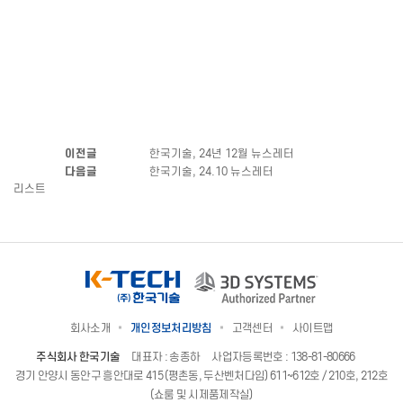
이전글
한국기술, 24년 12월 뉴스레터
다음글
한국기술, 24.10 뉴스레터
리스트
회사소개
개인정보처리방침
고객센터
사이트맵
주식회사 한국기술
대표자 : 송종하
사업자등록번호 : 138-81-80666
경기 안양시 동안구 흥안대로 415 (평촌동, 두산벤처다임) 611~612호 / 210호, 212호
(쇼룸 및 시제품제작실)