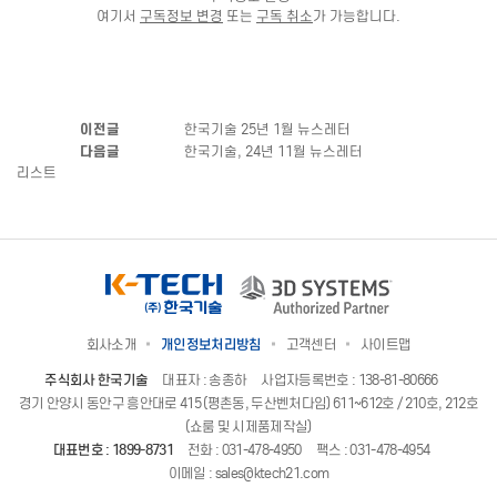
여기서
구독정보 변경
또는
구독 취소
가 가능합니다.
이전글
한국기술 25년 1월 뉴스레터
다음글
한국기술, 24년 11월 뉴스레터
리스트
회사소개
개인정보처리방침
고객센터
사이트맵
주식회사 한국기술
대표자 : 송종하
사업자등록번호 : 138-81-80666
경기 안양시 동안구 흥안대로 415 (평촌동, 두산벤처다임) 611~612호 / 210호, 212호
(쇼룸 및 시제품제작실)
대표번호 :
1899-8731
전화 :
031-478-4950
팩스 : 031-478-4954
이메일 :
sales@ktech21.com