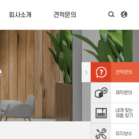
회사소개
견적문의
한국기술 소개
3D 프린터 견적 문의
CEO 인사말
시제품 제작 문의
연혁 및 비전
소프트웨어,
e
스캐너 문의
조직도
견적문의
주요고객
오시는 길
제작문의
내게 맞는
제품 찾기
유지보수