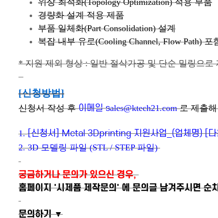
위상 최적화(Topology Optimization) 적용 부품
경량화 설계 적용 제품
부품 일체화(Part Consolidation) 설계
복잡 내부 유로(Cooling Channel, Flow Path) 
:
* 지원 제외 형상
일반 절삭가공 및 단순 밀링으로
[
신청방법
]
이메일 s
신청서 작성 후
ales@ktech21.com
로 제출해
[신청서] Metal 3Dprinting 지원사업_(업체명) [
1.
2. 3D 모델링 파일 (STL / STEP 파일)
궁금하거나 문의가 있으신 경우,
홈페이지 '시제품 제작문의' 에 문의글 남겨주시면 순
문의하기 ▼