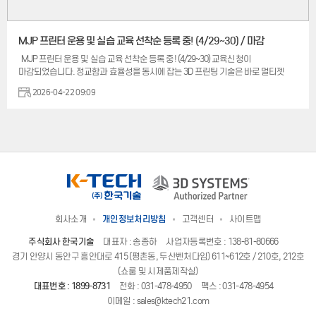
MJP 프린터 운용 및 실습 교육 선착순 등록 중! (4/29~30) / 마감
MJP 프린터 운용 및 실습 교육 선착순 등록 중! (4/29~30) 교육신청이
마감되었습니다. 정교함과 효율성을 동시에 잡는 3D 프린팅 기술은 바로 멀티젯
프린팅(MJP)입니다. 특히 MJP는 높은 정밀도와 뛰어난 표면 품질로 다양한 산업
2026-04-22 09:09
분야에서 주목받고 있습니다. 본 교육 과정을 통해 MJP 방식의 원리와 기본
소개부터 운용 실습까지 다룰 예정입니다. MJP 3D 프린팅 및 후처리 과정을 직접
수행하며 공정 전반의 문제 해결력과 응용 능력을 기를 수 있습니다. 더 나아가 3D
프린터 어플리케이션 사례를 통해 3D시스템즈 통합 솔루션에 대한 전반적인
이해도를 높임으로써, 실무 역량을 갖춘 MJP 3D프린터 전문가로 성장하실 수
있습니다. 일 정 : 4월 29일(수) ~ 4월 30일(목) / 이틀 과정 장 소: 서울시 강남구
선릉로 525 인포스톰빌딩 5층, 3D시스템즈 ...
회사소개
개인정보처리방침
고객센터
사이트맵
주식회사 한국기술
대표자 : 송종하
사업자등록번호 : 138-81-80666
경기 안양시 동안구 흥안대로 415 (평촌동, 두산벤처다임) 611~612호 / 210호, 212호
(쇼룸 및 시제품제작실)
대표번호 :
1899-8731
전화 :
031-478-4950
팩스 : 031-478-4954
이메일 :
sales@ktech21.com