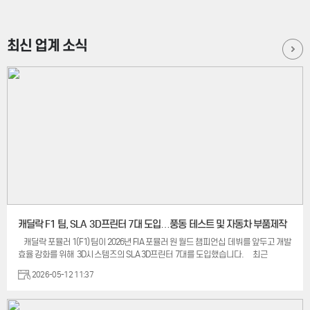
최신 업계 소식
캐딜락 F1 팀, SLA 3D프린터 7대 도입…풍동 테스트 및 자동차 부품제작
캐딜락 포뮬러 1(F1) 팀이 2026년 FIA 포뮬러 원 월드 챔피언십 데뷔를 앞두고 개발
효율 강화를 위해 3D시스템즈의 SLA 3D프린터 7대를 도입했습니다. 최근
모터스포츠 업계에서는 풍동 실험과 차량 부품 개발 과정에서 적층 제조 기술
2026-05-12 11:37
활용이 확대되고 있습니다. 특히 짧은 개발 일정 안에서 정밀한 테스트와 반복
설계가 필요한 F1 분야를 중심으로 3D 프린팅 기반 제작 방식 도입이 이어지는
추세입니다. >SLA 3D프린터를 활용한 풍동테스트 캐딜락 F1 팀은 풍동 실험