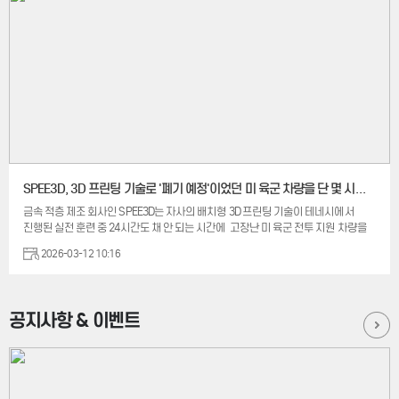
모델과 경주차 부품 제작을 위해 SLA 적층 제조 시스템과 전용 소프트웨어, 고성능
소재를 함께 적용하고 있습니다. 사용 소재에는 Accura® Xtreme White 200,
Xtreme Black, HPC 등이 포함되었습니다. 이를 통해 팀은 정밀한 풍동 실험 모델을
보다 빠르게 제작하며 개발 공정의 효율성을 높였다고 설명하고 있는데요 특히
금형 없이 제작 가능한 ‘툴리스(Tool-free)’ 제조 방식을 적용해 리드 타임 단축에도
활용하고 있습니다. SLA 3D프린터 ...
SPEE3D, 3D 프린팅 기술로 '폐기 예정'이었던 미 육군 차량을 단 몇 시간 만에 복원
금속 적층 제조 회사인 SPEE3D는 자사의 배치형 3D 프린팅 기술이 테네시에서
진행된 실전 훈련 중 24시간도 채 안 되는 시간에 고장난 미 육군 전투 지원 차량을
복구하는 데 도움이 되었다고 밝혔습니다. 이는 원정 제조가 외딴 환경에서 군사
2026-03-12 10:16
대비 태세를 어떻게 지원할 수 있는지를 보여주는 사례입니다. SPEE3D에 따르면
이번 시연에는 테네시 주 방위군, 테네시 대학교 녹스빌 캠퍼스의 국방 개발 및 응용
연구 센터(DARC), 그리고 육군 개발사령부 연구소(DEVCOM Army Research
Laboratory)가 참여했습니다. 이 시나리오는 전투 지원 차량이 전투 잠금 손잡이의
공지사항 & 이벤트
고장으로 장갑문의 잠금 장치가 작동하지 않아 기지로 안전하게 복귀할 수 없게
되면서 "사용 불가" 상태가 된 상황을 중심으로 전개됩니다. SPEE3D의 이동식
원정 제조 장치(EMU)를 사용하여, 대학 엔지니어들의 지원을 받은 병사들은
SPEE3D의 콜드스프레이 적층제조 공정을 이용해 현장에서 교체용 손잡이를 설계,
출력, 열처리 및 가공했습니다. 해당 부품은 10시간도 채 안 되어 제작 및 설치되...