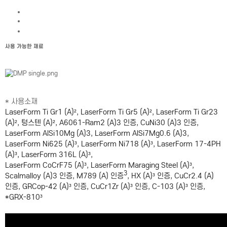
사용 가능한 재료
* 사용소재
LaserForm Ti Gr1 (A)², LaserForm Ti Gr5 (A)², LaserForm Ti Gr23
(A)², 텅스텐 (A)², A6061-Ram2 (A)3 인증, CuNi30 (A)3 인증,
LaserForm AlSi10Mg (A)3, LaserForm AlSi7Mg0.6 (A)3,
LaserForm Ni625 (A)³, LaserForm Ni718 (A)³, LaserForm 17-4PH
(A)³, LaserForm 316L (A)³,
LaserForm CoCrF75 (A)³, LaserForm Maraging Steel (A)³,
3
Scalmalloy (A)3 인증, M789 (A) 인증
, HX (A)³ 인증, CuCr2.4 (A)
인증, GRCop-42 (A)³ 인증, CuCr1Zr (A)³ 인증, C-103 (A)³ 인증,
*GRX-810³