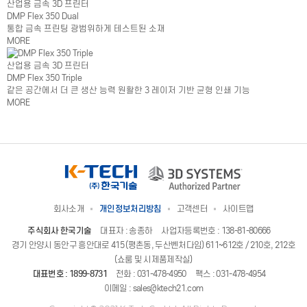
산업용 금속 3D 프린터
DMP Flex 350 Dual
통합 금속 프린팅 광범위하게 테스트된 소재
MORE
산업용 금속 3D 프린터
DMP Flex 350 Triple
같은 공간에서 더 큰 생산 능력 원활한 3 레이저 기반 균형 인쇄 기능
MORE
회사소개
개인정보처리방침
고객센터
사이트맵
주식회사 한국기술
대표자 : 송종하
사업자등록번호 : 138-81-80666
경기 안양시 동안구 흥안대로 415 (평촌동, 두산벤처다임) 611~612호 / 210호, 212호
(쇼룸 및 시제품제작실)
대표번호 :
1899-8731
전화 :
031-478-4950
팩스 : 031-478-4954
이메일 :
sales@ktech21.com