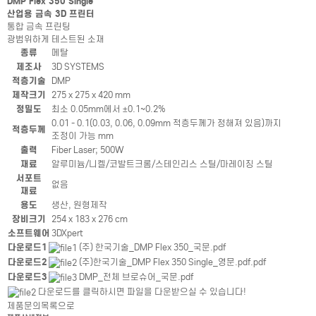
DMP Flex 350 Single
산업용 금속 3D 프린터
통합 금속 프린팅
광범위하게 테스트된 소재
제품상세정보테이블
종류
메탈
제조사
3D SYSTEMS
적층기술
DMP
제작크기
275 x 275 x 420 mm
정밀도
최소 0.05mm에서 ±0.1~0.2%
0.01 - 0.1(0.03, 0.06, 0.09mm 적층두께가 정해져 있음)까지
적층두께
조정이 가능 mm
출력
Fiber Laser; 500W
재료
알루미늄/니켈/코발트크롬/스테인리스 스틸/마레이징 스틸
서포트
없음
재료
용도
생산, 원형제작
장비크기
254 x 183 x 276 cm
소프트웨어
3DXpert
제품상세정보테이블
다운로드1
(주) 한국기술_DMP Flex 350_국문.pdf
다운로드2
(주)한국기술_DMP Flex 350 Single_영문.pdf.pdf
다운로드3
DMP_전체 브로슈어_국문.pdf
다운로드를 클릭하시면 파일을 다운받으실 수 있습니다!
제품문의
목록으로