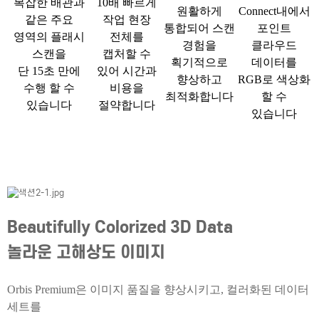
복잡한 배관과
10배 빠르게
원활하게
Connect내에서
같은 주요
작업 현장
통합되어 스캔
포인트
영역의 플래시
전체를
경험을
클라우드
스캔을
캡처할 수
획기적으로
데이터를
단 15초 만에
있어 시간과
향상하고
RGB로 색상화
수행 할 수
비용을
최적화합니다
할 수
있습니다
절약합니다
있습니다
Beautifully Colorized 3D Data
놀라운 고해상도 이미지
Orbis Premium은 이미지 품질을 향상시키고, 컬러화된 데이터
세트를