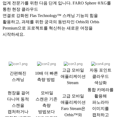
업계 전문가를 위한 다음 단계 입니다. FARO Sphere ®XG를
통한 현장 클라우드
연결로 강화된 Flas Technology™ 스캐닝 기능의 힘을
활용하고, 과제를 위한 궁극의 동반자인 Orbis와 Orbis
Premium으로 프로젝트를 혁신하는 새로운 여정을
시작하세요.
고급 모바일
자동 포인트
간편해진
10배 더 빠른
애플리케이션
클라우드
스캐닝
측량 방법
Stream
색상화
통합 카메라를
현장을 걸어
모바일
고급 모바일
활용해
다니며 동적
스캔은 기존
애플리케이션
파노라마
스캔을
측량
Faro Stream은
이미지를
캡처하거나
방법보다
Orbis™와
캡처하고