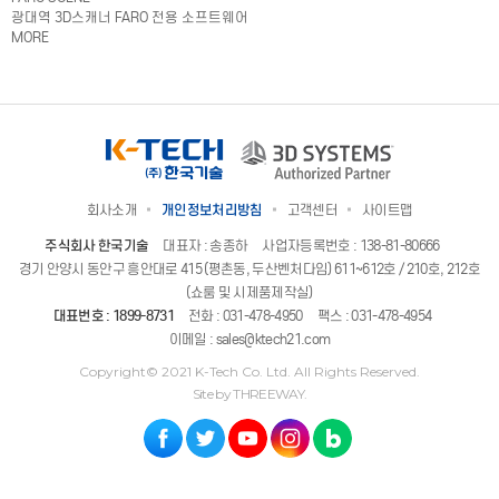
광대역 3D스캐너 FARO 전용 소프트웨어
MORE
회사소개
개인정보처리방침
고객센터
사이트맵
주식회사 한국기술
대표자 : 송종하
사업자등록번호 : 138-81-80666
경기 안양시 동안구 흥안대로 415 (평촌동, 두산벤처다임) 611~612호 / 210호, 212호
(쇼룸 및 시제품제작실)
대표번호 :
1899-8731
전화 :
031-478-4950
팩스 : 031-478-4954
이메일 :
sales@ktech21.com
Copyright© 2021 K-Tech Co. Ltd. All Rights Reserved.
Site by THREEWAY.