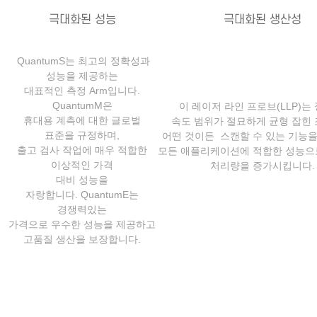
극대화된 성능
극대화된 생산성
QuantumS는 최고의 정확성과
성능을
제공하는
대표적인 측정 Arm입니다.
QuantumM은
이 레이저 라인 프로브(LLP)는
휴대용
계측에 대한 글로벌
속도
범위가 절묘하게 균형 잡힌
표준을 규정하며,
어떤 것이든
스캔할 수 있는 기능을
출고 검사 작업에
매우 적합한
모든
애플리케이션에 적합한
성능으
이상적인 가격
처리량을 증가시킵니다.
대비 성능을
자랑합니다.
QuantumE는
경쟁력있는
가격으로 우수한 성능을
제공하고
고품질 생산을 보장합니다.