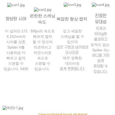
진정한
편한한 스캐닝
향상된 시야
복잡한 형상 캡처
유대성
속도
무게가
더 넓어진 171
30fps의 속도로
깊고 세밀한
950g에
X 152mm의
빠르게 캡처
스케닝을 할 수
불과하고
시야를 갖춘
할 수 있으며
있으며
표적이 없는
깊은 구멍과 날카로운
Spider II를
직관적이고
Spider II는
모서리로
사용하념 더
자연스러운
어디를 가든
빠르고 쉽게
속도로
매우 정확한
쉽게
스캔할 수
스캔할 수
데이터로
휴대할 수
쉽게 변환됩니다.
있습니다. 3430
있습니다.
있습니다.
Unparalleled level of detail