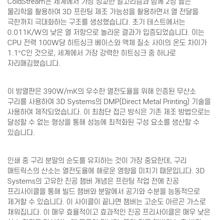
ColdStream은 세계에서 가장 정교한 알고리즘과 함께 2상 끓는
물리학을 활용하여 3D 프린팅 제조 가능성을 활용하면서 열 전달을
극한까지 극대화하는 구조를 생성했습니다. 초기 테스트에서는
0.011K/W의 낮은 열 저항으로 놀라운 결과가 입증되었습니다. 이는
CPU 전력 100W당 히트싱크 베이스와 액체 질소 사이의 온도 차이가
1.1°C인 것으로, 세계에서 가장 강력한 히트싱크 중 하나로
자리매김했습니다.
이 방열판은 390W/mK의 우수한 열전도율을 위해 인증된 무산소
구리를 사용하여 3D Systems의 DMP(Direct Metal Printing) 기술을
사용하여 제작되었습니다. 이 최첨단 접근 방식은 기존 제조 방법으로는
달성할 수 없는 형상을 통해 성능에 최적화된 구성 요소를 생산할 수
있습니다.
인쇄 중 구리 분말의 순도를 유지하는 것이 가장 중요한데, 구리
매트릭스의 산소는 열전도율에 해로운 영향을 미치기 때문입니다. 3D
Systems의 고유한 진공 챔버 개념은 프린팅 작업 전에 진공
프리사이클을 통해 빌드 챔버와 분말에서 공기와 수분을 능동적으로
제거할 수 있습니다. 이 사이클이 끝나면 챔버는 고순도 아르곤 가스로
채워집니다. 이 매우 효율적이고 효과적인 진공 프리사이클은 매우 낮은