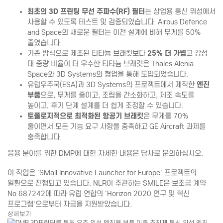
최초의 3D 프린팅 무선 주파수(RF) 필터
는 상업용 통신 위성에서
사용할 수 있도록 테스트 및 검증되었습니다. Airbus Defence
and Space의 새로운 필터는 이전 설계에 비해 무게를 50%
줄였습니다.
기존 방식으로 제조된 티타늄 브래킷보다
25% 더 가볍
고 강성
대 중량 비율이 더 우수한 티타늄 브래킷은 Thales Alenia
Space와 3D Systems의 협업을 통해 도입되었습니다.
유럽우주국(ESA)과 3D Systems의 프로젝트에서 제작한
엔진
부품
으로, 무게를 줄이고, 조립을 간소화하고, 제조 속도를
높이고, 후기 단계 설계를 더 쉽게 조정할 수 있습니다.
토폴로지적으로 최적화된 항공기 브래킷
은 무게를 70%
줄이면서 모든 기능 요구 사항을 충족하고 GE Aircraft 과제를
충족합니다.
응용 분야를 위한 DMP에 대한 자세한 내용은 당사로 문의하십시오.
이 작업은 'SMall Innovative Launcher for Europe' 프로젝트의
일환으로 진행되고 있습니다. NLR이 주관하는 SMILE은 보조금 계약
No 687242에 따라 유럽 연합의 'Horizon 2020 연구 및 혁신
프로그램'으로부터 자금을 지원받았습니다.
상세보기