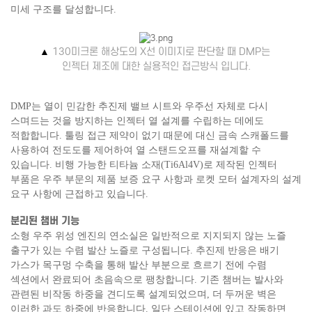
미세 구조를 달성합니다.
▲
130미크론 해상도의 X선 이미지로 판단할 때 DMP는
인젝터 제조에 대한 실용적인 접근방식 입니다.
DMP는 열이 민감한 추진제 밸브 시트와 우주선 자체로 다시
스며드는 것을 방지하는 인젝터 열 설계를 수립하는 데에도
적합합니다. 툴링 접근 제약이 없기 때문에 대신 금속 스캐폴드를
사용하여 전도도를 제어하여 열 스탠드오프를 재설계할 수
있습니다. 비행 가능한 티타늄 소재(Ti6Al4V)로 제작된 인젝터
부품은 우주 부문의 제품 보증 요구 사항과 로켓 모터 설계자의 설계
요구 사항에 근접하고 있습니다.
분리된 챔버 기능
소형 우주 위성 엔진의 연소실은 일반적으로 지지되지 않는 노즐
출구가 있는 수렴 발산 노즐로 구성됩니다. 추진제 반응은 배기
가스가 목구멍 수축을 통해 발산 부분으로 흐르기 전에 수렴
섹션에서 완료되어 초음속으로 팽창합니다. 기존 챔버는 발사와
관련된 비작동 하중을 견디도록 설계되었으며, 더 두꺼운 벽은
이러한 과도 하중에 반응합니다. 일단 스테이션에 있고 작동하면