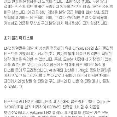
산소 환경을 달성하는 데 도움이 됩니다. 또한 진공 챔버의 누출 방지
설계는 산소가 빌드 챔버로 누출되지 않도록 하고 인쇄 중 아르곤 소비를
매우 낮춥니다. 이 진공 챔버 개념은 분말 공급 원료에 의한 산소 포집
위험을 제거하는 데 도움이 되며, 그 결과 안정적인 분말 화학 작용이
가능하고 인증된 무산소 구리 분말 배치 재사용성이 크게 향상됩니다.
초기 물리적 테스트
LN2 방열판은 개발 후 성능을 검증하기 위해 ElmorLabs의 초기 물리적
테스트를 거쳤습니다. 상세한 초기 평가를 통해 예측된 방열판의 탁월한
냉각 기능을 확인할 수 있습니다. 특히, 오늘날 시장에서 가장 인기 있는
제품 중 하나인 Volcano LN2 쿨러에 비해 3배 빠른 쿨다운 동작이
테스트 중에 두드러졌습니다. AI 설계와 화산은 1.7kg의 동일한 질량을
가지고 있고 둘 다 구리를 기본 재료로 사용하기 때문에 이러한 차이는
표면에서의 향상된 열 전달과 구리 내부의 더 나은 열 전달에서 비롯될
수 있습니다.
테스트 결과 LN2 컨테이너는 최대 7.5GHz 클럭의 P 코어로 Core i9-
14900KF를 쉽게 처리하여 600W의 전력을 소비할 수 있음을
보여주었습니다. Volcano LN2 쿨러와 비교했을 때 방열판 기본 온도