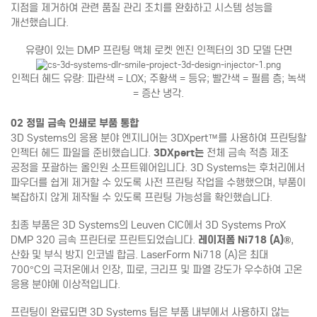
지점을 제거하여 관련 품질 관리 조치를 완화하고 시스템 성능을
개선했습니다.
유량이 있는 DMP 프린팅 액체 로켓 엔진 인젝터의 3D 모델 단면
인젝터 헤드 유량: 파란색 = LOX; 주황색 = 등유; 빨간색 = 필름 층; 녹색
= 증산 냉각.
02 정밀 금속 인쇄로 부품 통합
3D Systems의 응용 분야 엔지니어는 3DXpert™를 사용하여 프린팅할
인젝터 헤드 파일을 준비했습니다.
3DXpert는
전체 금속 적층 제조
공정을 포괄하는 올인원 소프트웨어입니다. 3D Systems는 후처리에서
파우더를 쉽게 제거할 수 있도록 사전 프린팅 작업을 수행했으며, 부품이
복잡하지 않게 제작될 수 있도록 프린팅 가능성을 확인했습니다.
최종 부품은 3D Systems의 Leuven CIC에서 3D Systems ProX
DMP 320 금속 프린터로 프린트되었습니다.
레이저폼 Ni718 (A)®
,
산화 및 부식 방지 인코넬 합금. LaserForm Ni718 (A)은 최대
700°C의 극저온에서 인장, 피로, 크리프 및 파열 강도가 우수하여 고온
응용 분야에 이상적입니다.
프린팅이 완료되면 3D Systems 팀은 부품 내부에서 사용하지 않는