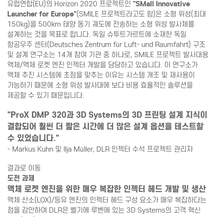
유럽연합(EU)의 Horizon 2020 프로젝트인
"SMall Innovative
Launcher for Europe"
(SMILE 프로젝트라고도 함)은 소형 위성(최대
150kg)을 500km 태양 동기 궤도에 전송하는 소형 위성 발사체를
설계하는 것을 목표로 합니다. 독일 슈투트가르트에 소재한 독일
항공우주 센터(Deutsches Zentrum für Luft- und Raumfahrt) 구조
및 설계 연구소는 14개 참여 기관 중 하나로, SMILE 프로젝트 발사대용
액체/액체 로켓 엔진 인젝터 개발을 담당하고 있습니다. 이 연구소가
액체 추진 시스템에 초점을 맞추는 이유는 시스템 개조 및 재사용이
가능하기 때문에 소형 위성 발사대에 보다 비용 효율적인 솔루션을
제공할 수 있기 때문입니다.
"ProX DMP 320과 3D Systems의 3D 프린팅 설계 지식이
결합되어 훨씬 더 짧은 시간에 더 많은 설계 옵션을 테스트할
수 있었습니다."
- Markus Kuhn 및 Ilja Müller, DLR 인젝터 수석 프로젝트 관리자
결과로 이동
도전 과제
액체 로켓 엔진을 위한 매우 복잡한 인젝터 헤드 개발 및 생산
액체 산소(LOX)/등유 엔진의 인젝터 헤드 구성 요소가 매우 복잡하다는
점을 감안하여 DLR은 벨기에 루벤에 있는 3D Systems의 고객 혁신