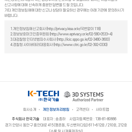
신고사항에 대해 신속하게 충분한 답변을 드릴 것입니다.
기타 개인정보침해에 대한 신고나 상담이 필요하신 경우에는 아래 기관에 문의하시기
바랍니다.
1.개인정보침해신고회사 (http://privacy.kisa.or.kr/국번없이 118)
2.정보보호마크인증위원회 (http://www.eprivacy.or.kr/02-580-0533~4)
3.대검찰청 인터넷범죄수사회사 (http://icic.sppo.go.kr/02-3480-3600)
4.경찰청 사이버테러대응회사 (http://www.ctrc.go.kr/02-392-0330)
회사소개
개인정보처리방침
고객센터
사이트맵
주식회사 한국기술
대표자 : 송종하
사업자등록번호 : 138-81-80666
경기 안양시 동안구 흥안대로 415 (평촌동, 두산벤처다임) 611~612호 / 210호, 212호
(쇼룸 및 시제품제작실)