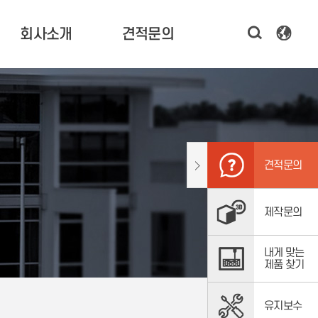
회사소개
견적문의
한국기술 소개
3D 프린터 견적 문의
CEO 인사말
시제품 제작 문의
연혁 및 비전
소프트웨어,
스캐너 문의
조직도
견적문의
주요고객
오시는 길
제작문의
내게 맞는
제품 찾기
유지보수