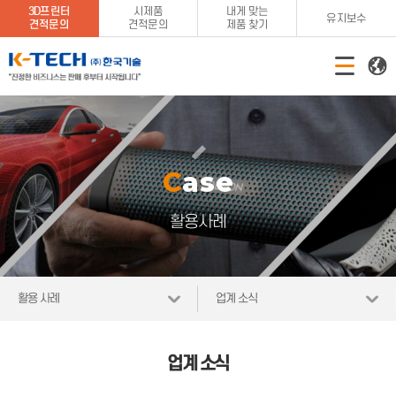
3D프린터
시제품
내게 맞는
유지보수
견적문의
견적문의
제품 찾기
Case
활용사례
활용 사례
업계 소식
업계 소식