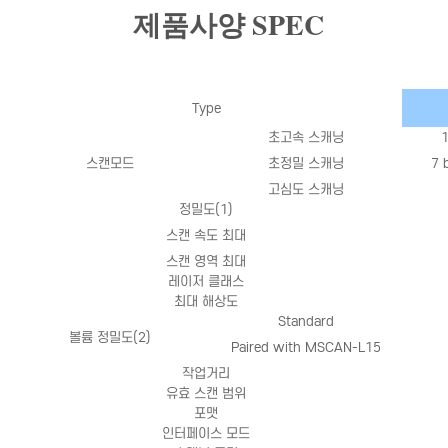
제품사양 SPEC
Type
초고속 스캐닝
1
스캔모드
초정밀 스캐닝
7 b
고심도 스캐닝
정밀도
(1)
스캔 속도 최대
스캔 영역 최대
레이저 클래스
최대 해상도
Standard
볼륨 정밀도
(
2)
Paired with MSCAN-L15
작업거리
유효 스캔 범위
포맷
인터페이스 모드