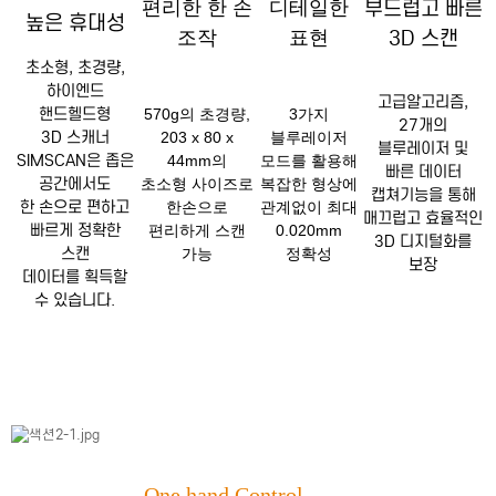
부드럽고 빠른
편리한 한 손
디테일한
높은 휴대성
3D 스캔
조작
표현
초소형, 초경량,
하이엔드
고급알고리즘,
핸드헬드형
570g의 초경량,
3가지
27개의
3D 스캐너
203 x 80 x
블루레이저
블루레이저 및
SIMSCAN은 좁은
44mm의
모드를 활용해
빠른 데이터
공간에서도
초소형 사이즈로
복잡한 형상에
캡쳐기능을 통해
한 손으로 편하고
한손으로
관계없이 최대
매끄럽고 효율적인
빠르게 정확한
편리하게 스캔
0.020mm
3D 디지털화를
스캔
가능
정확성
보장
데이터를 획득할
수 있습니다.
One hand Control